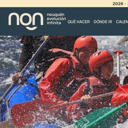
2026
-
QUÉ HACER
DÓNDE IR
CALE