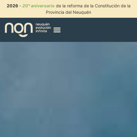
2026
-
20° aniversario
de la reforma de la Constitución de la
Provincia del Neuquén