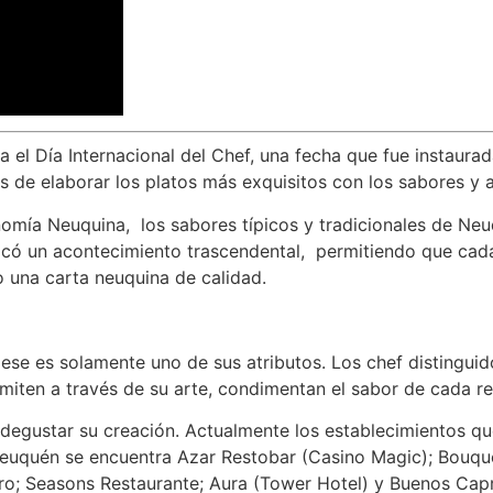
 Día Internacional del Chef, una fecha que fue instaurada
s de elaborar los platos más exquisitos con los sabores y
ronomía Neuquina, los sabores típicos y tradicionales de Ne
ificó un acontecimiento trascendental, permitiendo que cad
o una carta neuquina de calidad.
ro ese es solamente uno de sus atributos. Los chef disting
miten a través de su arte, condimentan el sabor de cada re
 degustar su creación. Actualmente los establecimientos que
de Neuquén se encuentra Azar Restobar (Casino Magic); Bou
ro; Seasons Restaurante; Aura (Tower Hotel) y Buenos Capr