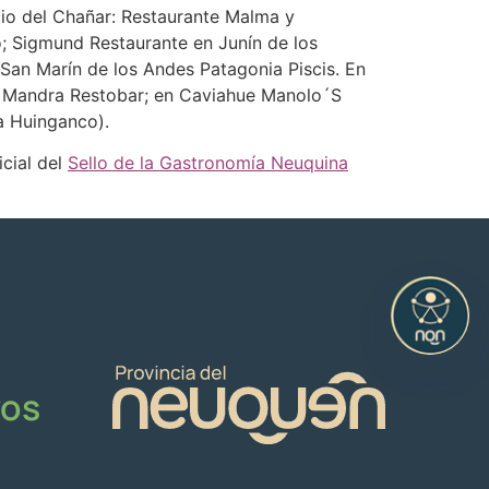
cio del Chañar: Restaurante Malma y
ó; Sigmund Restaurante en Junín de los
 San Marín de los Andes Patagonia Piscis. En
 y Mandra Restobar; en Caviahue Manolo´S
a Huinganco).
icial del
Sello de la Gastronomía Neuquina
vos