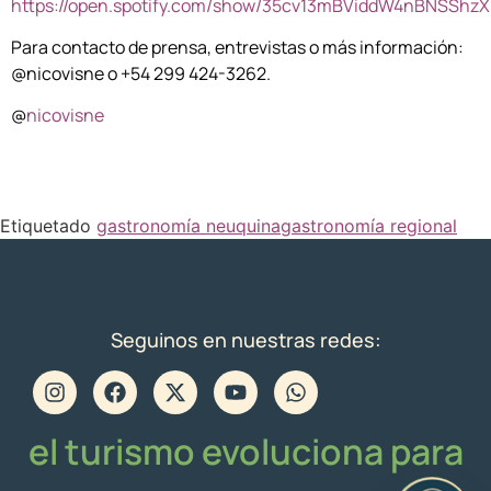
https://open.spotify.com/show/35cv13mBViddW4nBNSShzX
Para contacto de prensa, entrevistas o más información:
@nicovisne o +54 299 424-3262.
@
nicovisne
Etiquetado
gastronomía neuquina
gastronomía regional
Seguinos en nuestras redes:
el turismo evoluciona para