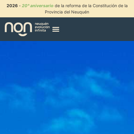
2026
-
20° aniversario
de la reforma de la Constitución de la
Provincia del Neuquén