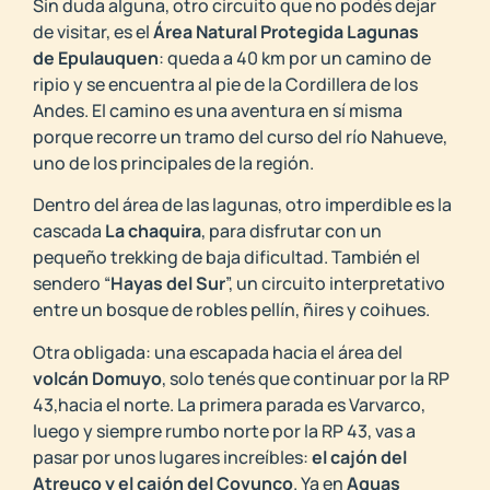
Sin duda alguna, otro circuito que no podés dejar
de visitar, es el
Área Natural Protegida Lagunas
de
Epulauquen
: queda a 40 km por un camino de
ripio y se encuentra al pie de la Cordillera de los
Andes. El
camino es una aventura en sí misma
porque recorre un tramo del curso del río Nahueve,
uno de los prin
cipales de la región.
Dentro del área de las lagunas, otro imperdible es la
cascada
La chaquira
, para disfrutar con un
pequeño trekking de baja dificultad. También el
sendero “
Hayas del Sur
”, un circuito interpretativo
entre un bosque de robles pellín, ñires y coihues.
Otra obligada: una escapada hacia el área del
volcán Domuyo
, solo tenés que continuar por la RP
43,hacia el norte. La primera parada es Varvarco,
luego y siempre rumbo norte por la RP 43, vas a
pasar por unos lugares increíbles:
el cajón del
Atreuco y el cajón del Covunco
. Ya en
Aguas