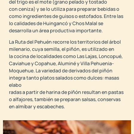
del trigo es el mote (grano pelado y tostado
con ceniza) y se lo utiliza para preparar bebidas o
como ingredientes de guisos o estofados. Entre las
lo calidades de Huingancó y Chos Malal se
desarrolla un área productiva importante.
La Ruta del Pehuén recorre los territorios del árbol
milenario, cuya semilla, el piñón, es utilizado en
la cocina de localidades como Las Lajas, Loncopué,
Caviahue y Copahue, Aluminé y Villa Pehuenia-
Moquehue. La variedad de derivados del piñón
integra tanto platos salados como dulces: masas
elabo
radas a partir de harina de piñón resultan en pastas
o alfajores, también se preparan salsas, conservas
en almíbar y escabeches.