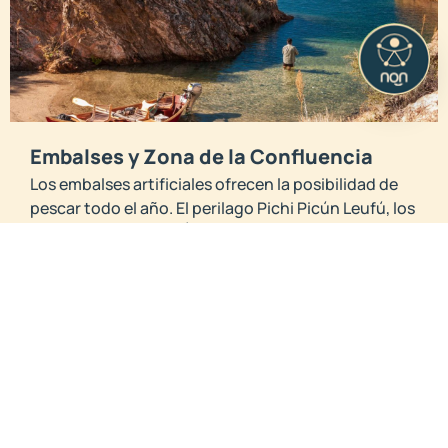
Embalses y Zona de la Confluencia
Los embalses artificiales ofrecen la posibilidad de
pescar todo el año. El perilago Pichi Picún Leufú, los
embalses Piedra del Águila y Ezequiel Ramos Mejía,
así como los lagos Los Barreales y Mari Menuco, son
escenarios de pesca embarcada y de costa. Allí
habitan truchas de gran porte, pejerreyes y percas,
que alcanzan tamaños notables. En la zona de la
confluencia de los ríos Limay y Neuquén, las aguas
vuelven a ofrecer ambientes propicios para la pesca
deportiva, siempre bajo el cuidado del recurso y
respetando la reglamentación vigente.